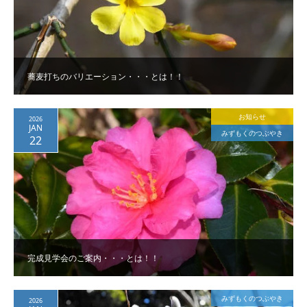
蕎麦打ちのバリエーション・・・とは！！
お知らせ
2026
JAN
みずもくのつぶやき
22
完成見学会のご案内・・・とは！！
みずもくのつぶやき
2026