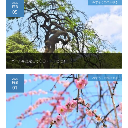
みずもくのつぶやき
2026
FEB
05
ゴールを想定して〇〇・・・とは！！
みずもくのつぶやき
2026
FEB
01