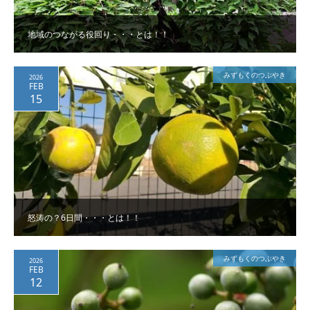
地域のつながる役回り・・・とは！！
みずもくのつぶやき
2026
FEB
15
怒涛の？6日間・・・とは！！
みずもくのつぶやき
2026
FEB
12