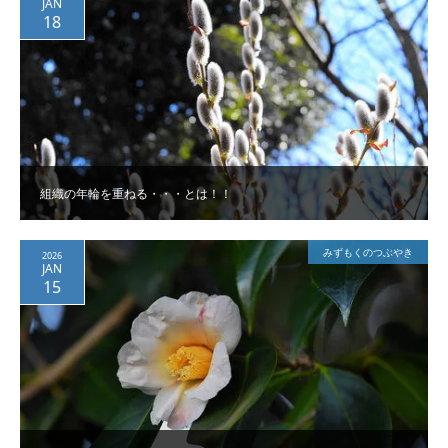
JAN
18
組織の年輪を重ねる・・・とは！！
みずもくのつぶやき
2026
JAN
15