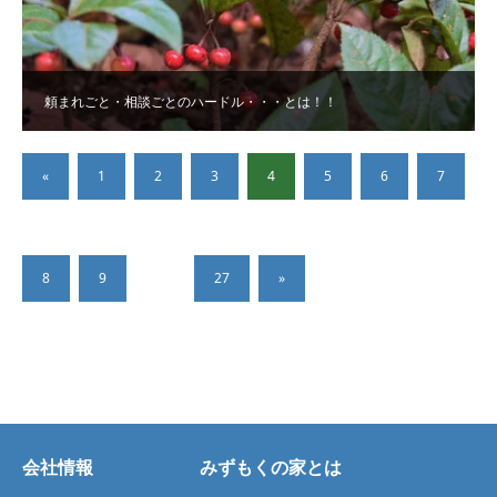
頼まれごと・相談ごとのハードル・・・とは！！
«
1
2
3
4
5
6
7
8
9
…
27
»
会社情報
みずもくの家とは