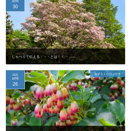
APR
30
しゃべりで伝える・・・とは！！
みずもくのつぶやき
2026
APR
26