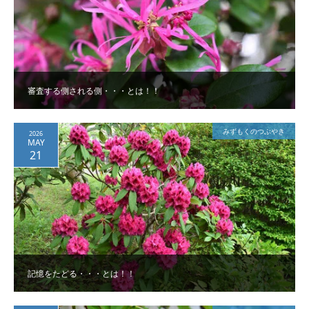
審査する側される側・・・とは！！
みずもくのつぶやき
2026
MAY
21
記憶をたどる・・・とは！！