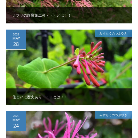
ナフサの影響第二弾・・・とは！！
みずもくのつぶやき
2026
MAY
28
住まいに歴史あり・・・とは！！
みずもくのつぶやき
2026
MAY
24