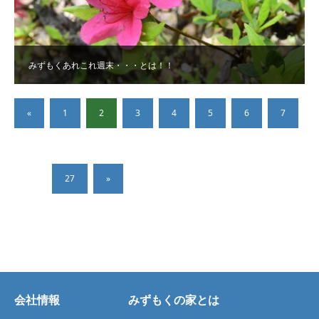
みずもくあれこれ週末・・・とは！！
«
1
2
3
4
5
6
7
…
27
»
会社情報
みずもくの家とは