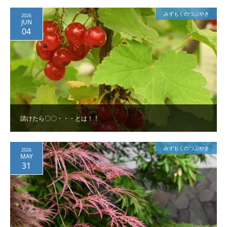
みずもくのつぶやき
2026
JUN
04
請けたら〇〇・・・とは！！
みずもくのつぶやき
2026
MAY
31