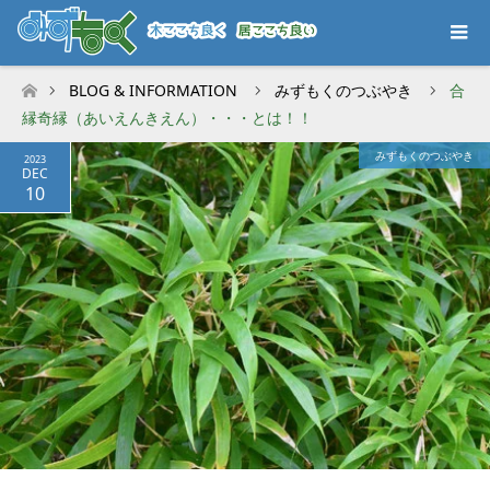
BLOG & INFORMATION
みずもくのつぶやき
合
ホーム
縁奇縁（あいえんきえん）・・・とは！！
みずもくのつぶやき
2023
DEC
10