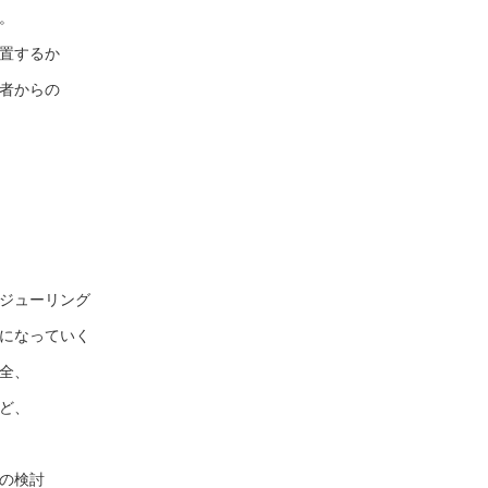
。
置するか
者からの
ジューリング
になっていく
全、
ど、
の検討