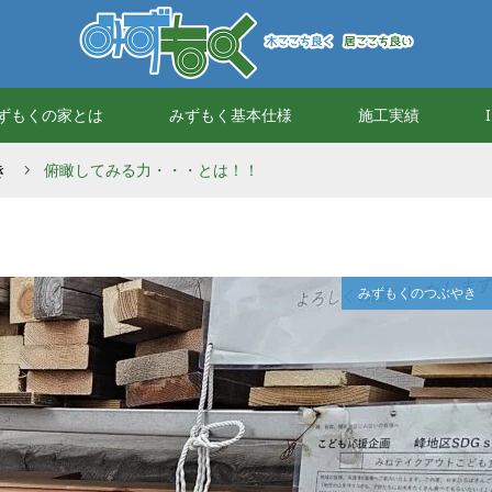
ずもくの家とは
みずもく基本仕様
施工実績
き
俯瞰してみる力・・・とは！！
みずもくのつぶやき