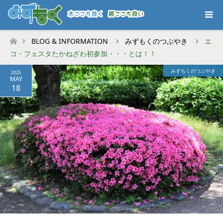
BLOG & INFORMATION
みずもくのつぶやき
エ
ホーム
コ・フェスタたかねざわ初参加・・・とは！！
みずもくのつぶやき
2025
MAY
18