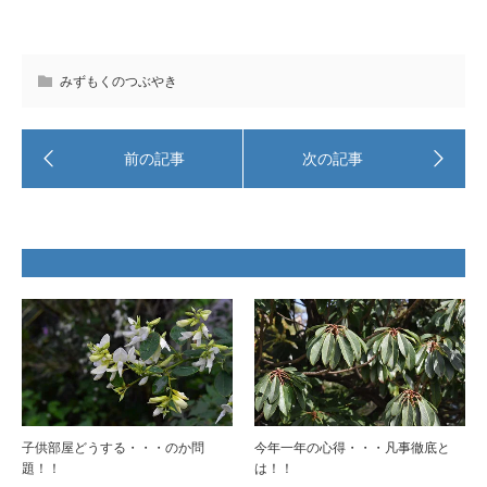
みずもくのつぶやき
子供部屋どうする・・・のか問
今年一年の心得・・・凡事徹底と
題！！
は！！