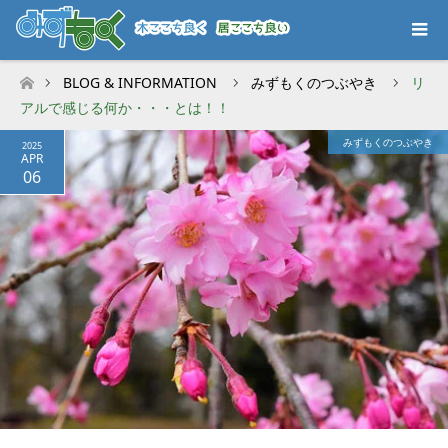
BLOG & INFORMATION
みずもくのつぶやき
リ
ホーム
アルで感じる何か・・・とは！！
みずもくのつぶやき
2025
APR
06