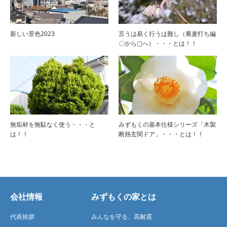
新しい景色2023
言うは易く行うは難し（蕎麦打ち編
〇から▢へ）・・・とは！！
無垢材を無駄なく使う・・・と
みずもくの基本仕様シリーズ「木製
は！！
断熱玄関ドア」・・・とは！！
会社情報
みずもくの家とは
代表挨拶
みんなを守る、高耐震