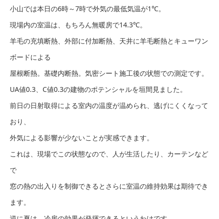
小山では本日の6時～7時で外気の最低気温が1℃。
現場内の室温は、もちろん無暖房で14.3℃。
羊毛の充填断熱、外部に付加断熱、天井に羊毛断熱とキューワン
ボードによる
屋根断熱。基礎内断熱。気密シート施工後の状態での測定です。
UA値0.3、C値0.3の建物のポテンシャルを垣間見ました。
前日の日射取得による室内の温度が温められ、逃げにくくなって
おり、
外気による影響が少ないことが実感できます。
これは、現場でこの状態なので、人が生活したり、カーテンなど
で
窓の熱の出入りを制御できるとさらに室温の維持効果は期待でき
ます。
逆に夏は、冷房の効果が発揮できるというわけです。