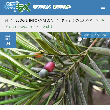
BLOG & INFORMATION
みずもくのつぶやき
み
ホーム
ずもくのあれこれ・・・とは！！
みずもくのつぶやき
2025
DEC
04