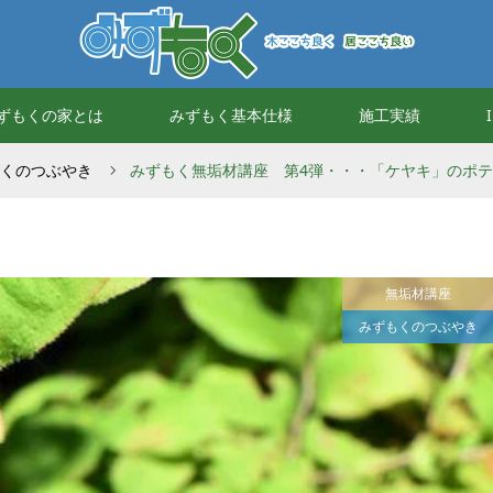
ずもくの家とは
みずもく基本仕様
施工実績
くのつぶやき
みずもく無垢材講座 第4弾・・・「ケヤキ」のポ
無垢材講座
みずもくのつぶやき