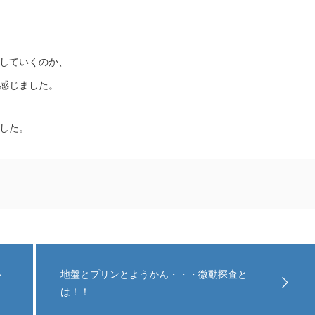
していくのか、
感じました。
した。
い
地盤とプリンとようかん・・・微動探査と
は！！