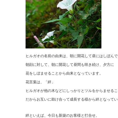
ヒルガオの名前の由来は、朝に開花して昼にはしぼんで
朝顔に対して、朝に開花して昼間も咲き続け、夕方に
花をしぼませることから由来となっています。
花言葉は、「絆」
ヒルガオが他の木などにしっかりとツルをからませるこ
だからお互いに助け合って成長する様から絆となってい
絆といえば、今日も新築のお客様と打合せ。