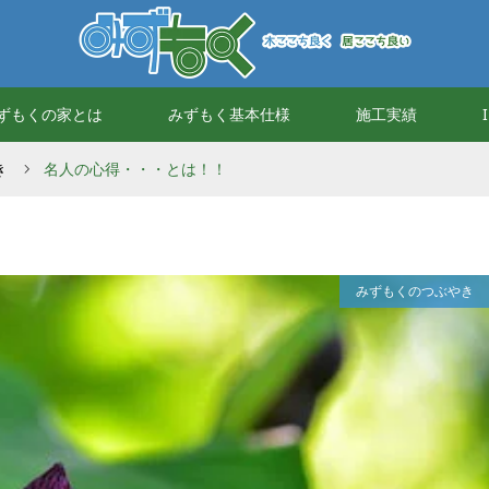
ずもくの家とは
みずもく基本仕様
施工実績
き
名人の心得・・・とは！！
みずもくのつぶやき