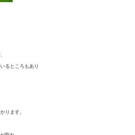
が、
ているところもあり
わかります。
認が取れ