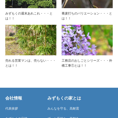
みずもくの週末あれこれ・・・と
蕎麦打ちのバリエーション・・・と
は！！
は！！
売れる営業マンは、売らない・・・
工務店のおしごとシリーズ・・・外
とは！！
構工事①とは！！
会社情報
みずもくの家とは
代表挨拶
みんなを守る、高耐震