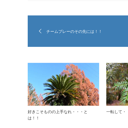
チームプレーのその先には！！
好きこそものの上手なれ・・・と
一転して・
は！！