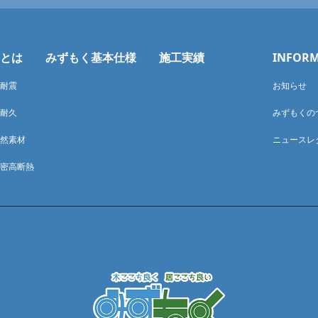
とは
みずもく基本仕様
施工実績
INFOR
耐震
お知らせ
耐久
みずもくの
然素材
ニュースレ
密高断熱