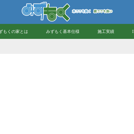
ずもくの家とは
みずもく基本仕様
施工実績