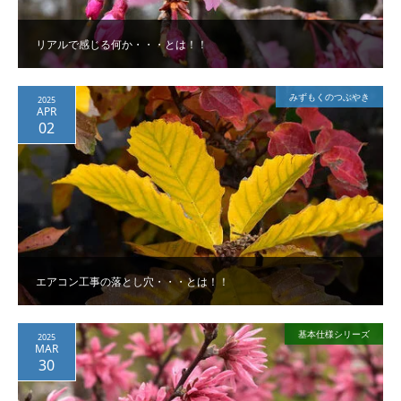
リアルで感じる何か・・・とは！！
みずもくのつぶやき
2025
APR
02
エアコン工事の落とし穴・・・とは！！
基本仕様シリーズ
2025
MAR
30