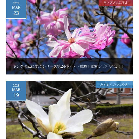
キングダムに学ぶ
2025
MAR
23
キングダムに学ぶシリーズ第24弾・・・戦略と戦術と〇〇とは！！
みずもくのつぶやき
2025
MAR
19