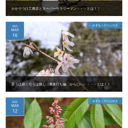
かかりつけ工務店とスーパーサラリーマン・・・とは！！
みずもくのつぶやき
2025
MAR
16
言うは易く行うは難し（蕎麦打ち編〇から▢へ）・・・とは！！
みずもくのつぶやき
2025
MAR
12