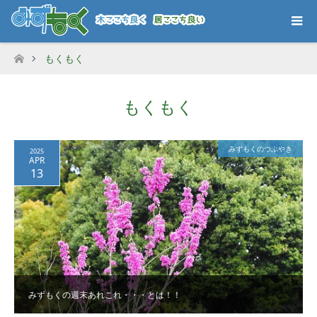
もくもく
ホーム
もくもく
みずもくのつぶやき
2025
APR
13
みずもくの週末あれこれ・・・とは！！