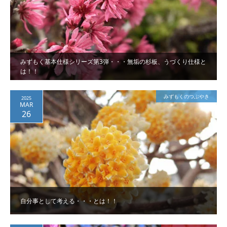
みずもく基本仕様シリーズ第3弾・・・無垢の杉板、うづくり仕様と
は！！
みずもくのつぶやき
2025
MAR
26
自分事として考える・・・とは！！