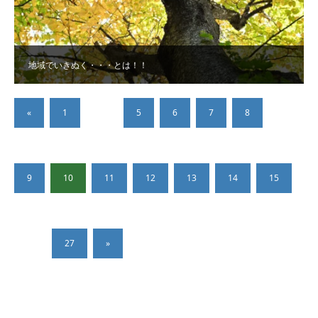
地域でいきぬく・・・とは！！
«
1
…
5
6
7
8
9
10
11
12
13
14
15
…
27
»