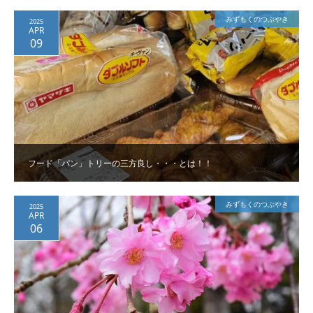
みずもくのつぶやき
2025
APR
09
フード「パン」トリーの三方良し・・・とは！！
みずもくのつぶやき
2025
APR
06