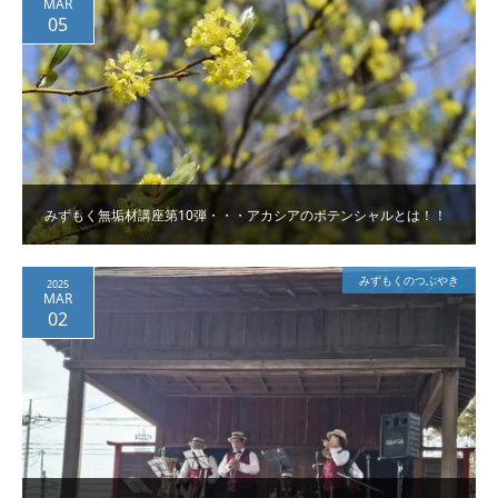
MAR
05
みずもく無垢材講座第10弾・・・アカシアのポテンシャルとは！！
みずもくのつぶやき
2025
MAR
02