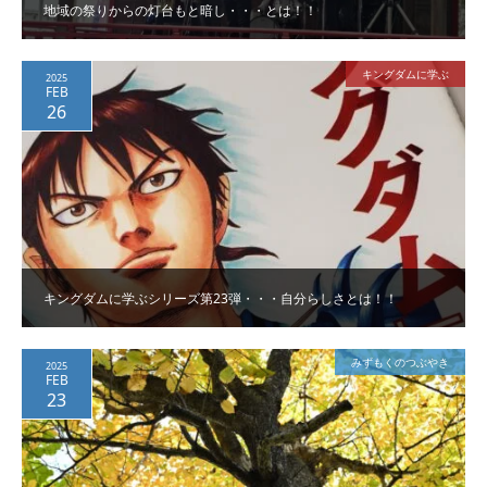
地域の祭りからの灯台もと暗し・・・とは！！
キングダムに学ぶ
2025
FEB
26
キングダムに学ぶシリーズ第23弾・・・自分らしさとは！！
みずもくのつぶやき
2025
FEB
23