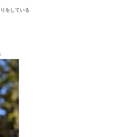
くりをしている
」