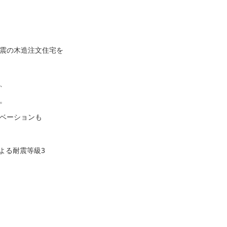
震の木造注文住宅を
、
。
ベーションも
による耐震等級3