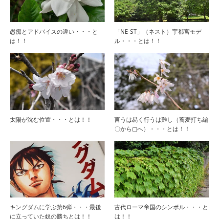
愚痴とアドバイスの違い・・・と
「NE-ST」（ネスト）宇都宮モデ
は！！
ル・・・とは！！
太陽が沈む位置・・・とは！！
言うは易く行うは難し（蕎麦打ち編
〇から▢へ）・・・とは！！
キングダムに学ぶ第6弾・・・最後
古代ローマ帝国のシンボル・・・と
に立っていた奴の勝ちとは！！
は！！