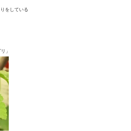
くりをしている
グリ
」