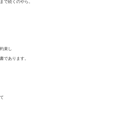
まで続くのやら。
約束し
書であります。
て