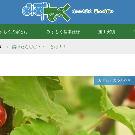
ずもくの家とは
みずもく基本仕様
施工実績
き
請けたら〇〇・・・とは！！
みずもくのつぶやき