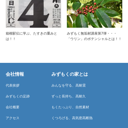
箱根駅伝に学ぶ、たすきの重みと
みずもく無垢材講座第7弾・・・
は！！
「ウリン」のポテンシャルとは！！
会社情報
みずもくの家とは
代表挨拶
みんなを守る、高耐震
みずもくの足跡
ずっと長持ち、高耐久
会社概要
もくたっぷり、自然素材
アクセス
くつろげる、高気密高断熱