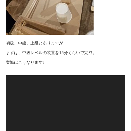
初級、中級、上級とありますが、
まずは、中級レベルの装置を15分くらいで完成。
実際はこうなります↓
動
画
プ
レ
ー
ヤ
ー