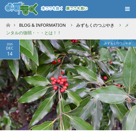
BLOG & INFORMATION
みずもくのつぶやき
メ
ホーム
ンタルの強弱・・・とは！！
みずもくのつぶやき
2025
DEC
14