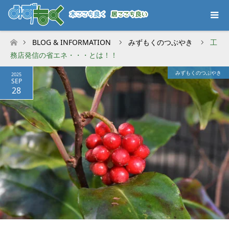
BLOG & INFORMATION
みずもくのつぶやき
工
ホーム
務店発信の省エネ・・・とは！！
みずもくのつぶやき
2025
SEP
28